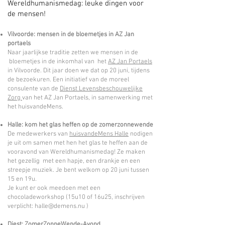
Wereldhumanismedag: leuke dingen voor
de mensen!
Vilvoorde: mensen in de bloemetjes in AZ Jan
portaels
Naar jaarlijkse traditie zetten we mensen in de
bloemetjes in de inkomhal van het
AZ Jan Portaels
in Vilvoorde. Dit jaar doen we dat op 20 juni, tijdens
de bezoekuren. Een initiatief van de moreel
consulente van de
Dienst Levensbeschouwelijke
Zorg
van het AZ Jan Portaels, in samenwerking met
het huisvandeMens.
Halle: kom het glas heffen op de zomerzonnewende
De medewerkers van
huisvandeMens Halle
nodigen
je uit om samen met hen het glas te heffen aan de
vooravond van Wereldhumanismedag! Ze maken
het gezellig met een hapje, een drankje en een
streepje muziek. Je bent welkom op 20 juni tussen
15 en 19u.
Je kunt er ook meedoen met een
chocoladeworkshop (15u10 of 16u25, inschrijven
verplicht: halle@demens.nu )
Diest: ZomerZonneWende-Avond