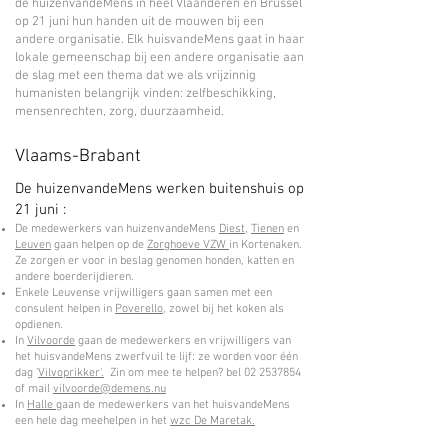
de huizenvandeMens in heel Vlaanderen en Brussel
op 21 juni hun handen uit de mouwen bij een
andere organisatie. Elk huisvandeMens gaat in haar
lokale gemeenschap bij een andere organisatie aan
de slag met een thema dat we als vrijzinnig
humanisten belangrijk vinden: zelfbeschikking,
mensenrechten, zorg, duurzaamheid.
Vlaams-Brabant
De huizenvandeMens werken buitenshuis op
21 juni :
De medewerkers van huizenvandeMens
Diest
,
Tienen
en
Leuven
gaan helpen op de
Zorghoeve VZW
in Kortenaken.
Ze zorgen er voor in beslag genomen honden, katten en
andere boerderijdieren.
Enkele Leuvense vrijwilligers gaan samen met een
consulent helpen in
Poverello
, zowel bij het koken als
opdienen.
In
Vilvoorde
gaan de medewerkers en vrijwilligers van
het huisvandeMens zwerfvuil te lijf: ze worden voor één
dag '
Vilvoprikker'.
Zin om mee te helpen? bel 02 2537854
of mail
vilvoorde@demens.nu
In
Halle
gaan de medewerkers van het huisvandeMens
een hele dag meehelpen in het
wzc De Maretak.