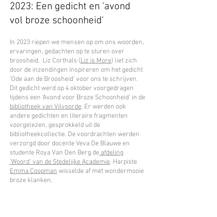
fragiele dat ons met elkaar verbindt, over 
2023: Een gedicht en 'avond
functies en maatschappelijke posities 
vol broze schoonheid'
heen. Zeker als we erover durven praten. 
Onze broze kantjes houden ons zacht, 
In 2023 riepen we mensen op om ons woorden,
bescheiden en menselijk. Ze zorgen er 
ervaringen, gedachten op te sturen over
voor dat we ‘mede-mensen’ kunnen zijn, 
broosheid. Liz Corthals (
Liz is More
) liet zich
want dankzij onze eigen broosheid 
door de inzendingen inspireren om het gedicht
kunnen we ons ook inleven in het 
‘Ode aan de Broosheid’ voor ons te schrijven.
kwetsbare van anderen.
Dit gedicht werd op 4 oktober voorgedragen
tijdens een ‘Avond voor Broze Schoonheid’ in de
bibliotheek van Vilvoorde
. Er werden ook
andere gedichten en literaire fragmenten
voorgelezen, gesprokkeld uit de
bibliotheekcollectie. De voordrachten werden
verzorgd door docente Veva De Blauwe en
studente Roya Van Den Berg de
afdeling
'Woord' van de Stedelijke Academie
. Harpiste
Emma Coopman
wisselde af met wondermooie
broze klanken.