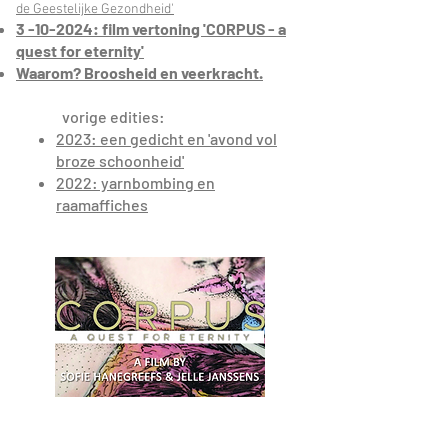
de Geestelijke Gezondheid'
3 -10-2024: film vertoning 'CORPUS - a
quest for eternity'
Waarom? Broosheid en veerkracht.
vorige edities:
2023: een gedicht en '
avond vol
broze schoonheid'
2022: yarnbombing en
raamaffiches