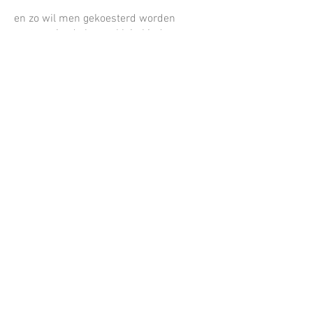
en zo wil men gekoesterd worden
zoet gewiegd als een klein kind
in de hoop dat alle broosheid
ons toch ooit opnieuw verbindt
Liz Corthals
2022: yarnbombing en
raamaffiches
in 2022 bestond onze campagne 'ode
aan de Broosheid' uit 2 luiken: een
yarnbombinactie en een
raamcampagne
download de perstekst over
'Ode aan de
Broosheid' 2022
Yarnbombing