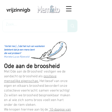
‘Vertel me […] dat het nut van wankelen
betekent dat je een mens bent
die wat probeert’
Marieke Lucas Rijneveld
Ode aan de broosheid
Met Ode aan de Broosheid' vestigen we de
aandacht op broosheid als
positieve
menselijke eigenschap.
Het besef van onze
eigen en elkaars broosheid bevordert onze
collectieve veerkracht: samen veerkrachtig!
Zo willen we broosheid bespreekbaar maken
en al wie zich soms broos voelt een hart
onder de riem steken.
We knopen hiermee aan bij de
'10-daagse van