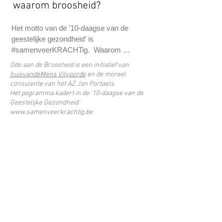
waarom broosheid?
Het motto van de ’10-daagse van de 
geestelijke gezondheid’ is 
#samenveerKRACHTig.  Waarom 
brengen wij dan een ode aan de 
Ode aan de Broosheid is een initiatief van
broosheid? 

huisvandeMens Vilvoorde
en de moreel
consulente van het AZ Jan Portaels.
Het pogramma kadert in de '10-daagse van de
Dat lijkt vreemd, maar uiteindelijk schuilt 
Geestelijke Gezondheid'
ook in onze broosheid een grote kracht: 
www.samenveerkrachtig.be
het besef van onze eigen broosheid 
verhoogt ons vermogen tot  empathie met 
de kwetsbaarheid van anderen. Dat is de 
sleutel tot medemenselijkheid. Dat is wat 
ons #samenVEERkrachtig kan maken.

We leven in bewogen en onzekere tijden. 
Oorlog, klimaatdreiging en coronagolven 
kruipen onder onze huid. Het doet ons 
beseffen dat we met zijn allen sterke én 
ook broze mensen zijn. Het is net dat 