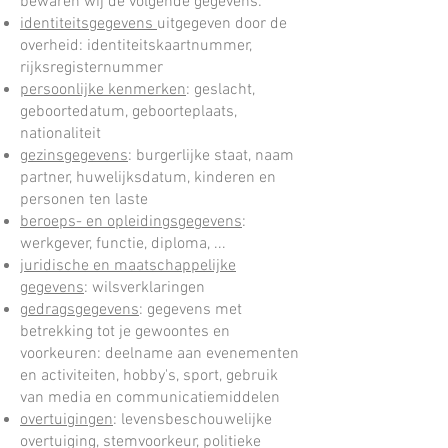
bewaren wij de volgende gegevens:
identiteitsgegevens
uitgegeven door de
overheid: identiteitskaartnummer,
rijksregisternummer
persoonlijke kenmerken
: geslacht,
geboortedatum, geboorteplaats,
nationaliteit
gezinsgegevens
: burgerlijke staat, naam
partner, huwelijksdatum, kinderen en
personen ten laste
beroeps- en opleidingsgegevens
:
werkgever, functie, diploma, ...
juridische en maatschappelijke
gegevens
: wilsverklaringen
gedragsgegevens
: gegevens met
betrekking tot je gewoontes en
voorkeuren: deelname aan evenementen
en activiteiten, hobby's, sport, gebruik
van media en communicatiemiddelen
overtuigingen
: levensbeschouwelijke
overtuiging, stemvoorkeur, politieke