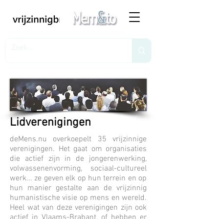
Lidverenigingen
deMens.nu overkoepelt 35 vrijzinnige
verenigingen. Het gaat om organisaties
die actief zijn in de jongerenwerking,
volwassenenvorming, sociaal-cultureel
werk... ze geven elk op hun terrein en op
hun manier gestalte aan de vrijzinnig
humanistische visie op mens en wereld.
Heel wat van deze verenigingen zijn ook
actief in Vlaams-Brabant, of hebben er