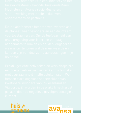
​Deze activiteitenreeks is een initiatief van het
huisvandeMens Vilvoorde, huisvandeMens
Mechelen en Avansa regio Mechelen, in
samenwerking met lokale initiatieven,
ondernemers en partners.
De initiatiefnemers hechten veel waarde aan
de planeet, haar bewoners en een duurzaam
voortbestaan ervan. Om de leefbaarheid van
onze omgeving voor iedereen vandaag
aangenaam te maken en houden, engageren
we ons om te tonen wat de meerwaarde en
kansen zijn van duurzame aanpassingen in je
levensstijl.
Praktijkgerichte activiteiten en workshops zijn
een toegankelijke manier om kennis te maken
met duurzaamheid in alle betekenissen. We
hebben extra oog voor het betrekken van
kwetsbare inwoners van Rivierenland en
Vilvoorde. Zij worden in de praktijk het hardst
geraakt door de negatieve gevolgen ecologie en
klimaat.