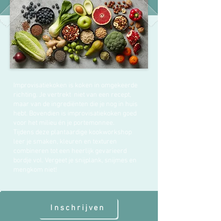
Improvisatiekoken is koken in omgekeerde
richting. Je vertrekt niet van een recept,
maar van de ingrediënten die je nog in huis
hebt. Bovendien is improvisatiekoken goed
voor het milieu én je portemonnee.
Tijdens deze plantaardige kookworkshop
leer je smaken, kleuren en texturen
combineren tot een heerlijk gevarieerd
bordje vol. Vergeet je snijplank, snijmes en
mengkom niet!
Inschrijven