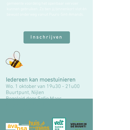
gemeente voordelig het openbaar vervoer
kunnen gebruiken. Zo ben jij binnenkort vlot én
bewust onderweg vanuit Puurs-Sint-Amands.
Inschrijven
Iedereen kan moestuinieren
Wo. 1 oktober van 19u30 - 21u00
Buurtpunt, Nijlen
Begeleid door Sofie Maes
€ 5,00 Standaardtarief
€ 1,00 UitPas met kansentarief