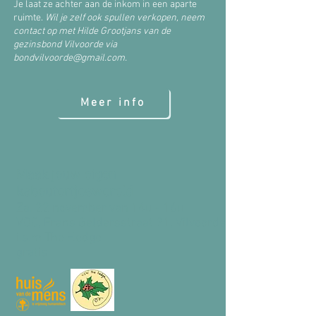
Je laat ze achter aan de inkom in een aparte
ruimte.
Wil je zelf ook spullen verkopen, neem
contact op met Hilde Grootjans van de
gezinsbond Vilvoorde via
bondvilvoorde@gmail.com
.
Meer info
Maak jouw eigen
kaboutertjeswereld
Za. 22 november van 14u - 16u
VOC, Frans Geldersstraat 21, Vilvoorde
i.s.m The Hedge
gratis