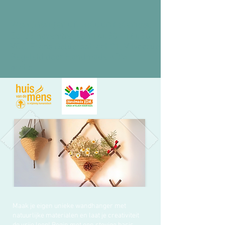
Wandhanger uit natuurmateriaal
Zo. 23 november van 14u30 - 16u30
VOC, Frans Geldersstraat 21, Vilvoorde
Begeleid door Handmade KDM
gratis
Maak je eigen unieke wandhanger met
natuurlijke materialen en laat je creativiteit