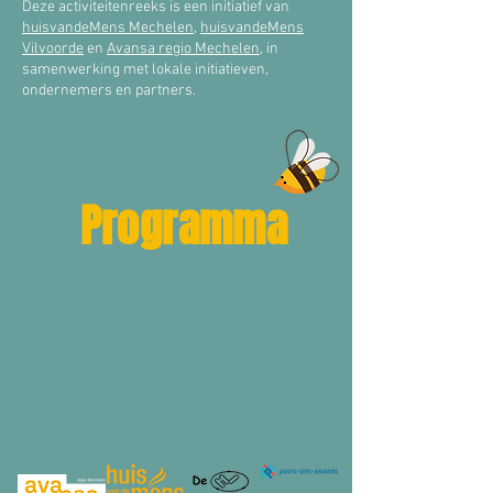
Deze activiteitenreeks is een initiatief van
huisvandeMens Mechelen
,
huisvandeMens
Vilvoorde
en
Avansa regio Mechelen
, in
samenwerking met lokale initiatieven,
ondernemers en partners.
Programma
Zorgeloos op de fiets door
Puurs-Sint-Amands
Vr. 12 september van 11u30 - 14u30
het FietsLoket, Puurs-Sint-Amands
Begeleid door Beyza Yilmaz
€ 5,00 Standaardtarief