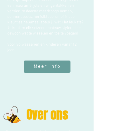
de vrije loop! Begin met een stevige basis
van macramé, jute en wilgentakken en
versier ‘m daarna met droogbloemen,
dennenappels, herfstbladeren of frisse
kleurtjes helemaal zoals jij wilt. Het leukste?
Je kunt ‘m elk seizoen opnieuw stylen door
gewoon wat te wisselen en toe te voegen!
Voor volwassenen en kinderen vanaf 12
jaar.
Meer info
Over ons