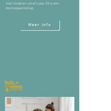
Voor kinderen vanaf 4 jaar. Dit is een
doorloopworkshop.
Meer info
Gezonde tussendoortjes (ouder-
kind workshop)
Za. 22 november
om 13u
én
om 15u
VOC, Frans Geldersstraat 21, Vilvoorde
Begeleid door Eva Engels
€ 5 Standaardprijs (per duo)