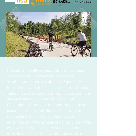
Fietsen is niet alleen gezond, maar ook een
slimme en duurzame manier om je te
verplaatsen. Maar wat als je zelf geen fiets
hebt, of niet weet hoe je die moet onderhouden?
Tijdens deze fietstocht springen we op een fiets
die we makkelijk kunnen huren bij het
FietsLoket. We houden halt voor een soep en
broodjeslunch bij het Hof van Coolhem om
ineens bij te leren hoe een fiets best te
onderhouden met handige tools. En bij de koffie
in vzw De Schakel krijgen we tips van een
mobiliteitsexpert om te weten hoe we via de