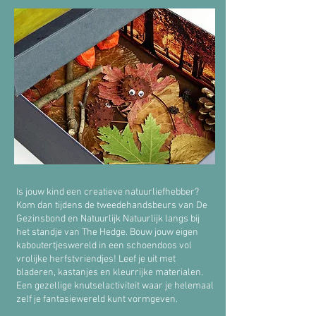
Is jouw kind een creatieve natuurliefhebber?
Kom dan tijdens de tweedehandsbeurs van De
Gezinsbond en Natuurlijk Natuurlijk langs bij
het standje van The Hedge. Bouw jouw eigen
kaboutertjeswereld in een schoendoos vol
vrolijke herfstvriendjes! Leef je uit met
bladeren, kastanjes en kleurrijke materialen.
Een gezellige knutselactiviteit waar je helemaal
zelf je fantasiewereld kunt vormgeven.​