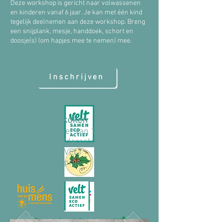
Deze workshop is gericht naar volwassenen
en kinderen vanaf 6 jaar. Je kan met één kind
tegelijk deelnemen aan deze workshop. Breng
een snijplank, mesje, handdoek, schort en
doosje(s) (om hapjes mee te nemen) mee.
Inschrijven
Improvisatiekoken
Zo. 23 november van 14u - 17u
VOC, Frans Geldersstraat 21, Vilvoorde
Begeleid door VELT
€ 5 Standaardprijs