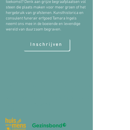
toekomst? Denk aan grijze begraafplaatsen vol
steen die plaats maken voor meer groen of het
hergebruik van grafstenen. Kunsthistorica en
consulent funerair erfgoed Tamara Ingels
neemt ons mee in de boeiende en levendige
wereld van duurzaam begraven.
Inschrijven
Tweedehandsbeurs kinderspullen
Za. 22 november van 14u - 17u
VOC, Frans Geldersstraat 21, Vilvoorde
i.s.m De Gezinsbond
gratis