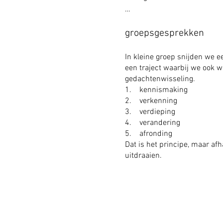
 We gaan samen op zoek naar
groepsgesprekken
oordeelt.

•Wij luisteren als consulent, 
•Wij luisteren naar jouw verh
In kleine groep snijden we 
een traject waarbij we ook 
er allemaal door jouw hoofd en
gedachtenwisseling.
•Je kunt bij ons terecht met 
1. kennismaking
is taboe. 

2. verkenning
We werken zonder intake, ga
3. verdieping
verder.

4. verandering
Je komt langs, zo vaak als je 
5. afronding
vertrouwelijk en blijft onder 
Dat is het principe, maar a
uitdraaien.