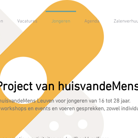
en
Vacatures
Jongeren
Agenda
Zalenverhu
Project van huisvandeMen
 huisvandeMens Leuven voor jongeren van 16 tot 28 jaar.
workshops en events en voeren gesprekken, zowel individue