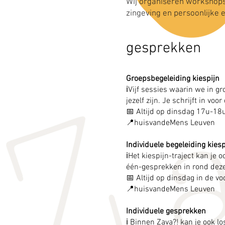
Wij organiseren workshops e
zingeving en persoonlijke
gesprekken
Groepsbegeleiding kiespijn
ℹ️Vijf sessies waarin we in 
jezelf zijn. Je schrijft in voo
📅 Altijd op dinsdag 17u-18u
📍huisvandeMens Leuven
Individuele begeleiding kiesp
ℹ️Het kiespijn-traject kan je
één-gesprekken in rond deze
📅 Altijd op dinsdag in de v
📍huisvandeMens Leuven
Individuele gesprekken
ℹ️ Binnen Zava?! kan je ook l