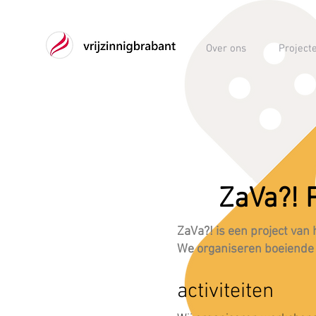
Over ons
Project
ZaVa?! 
ZaVa?! is een project van
We organiseren boeiende 
activiteiten