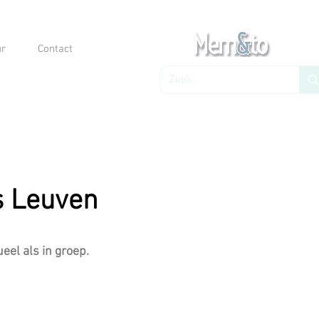
ur
Contact
s Leuven
el als in groep.