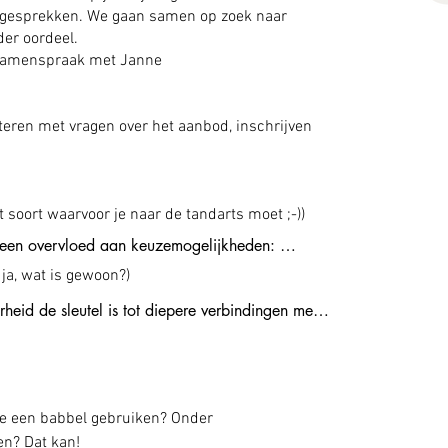
 gesprekken. We gaan samen op zoek naar
der oordeel.
 samenspraak met Janne
teren met vragen over het aanbod, inschrijven
t soort waarvoor je naar de tandarts moet ;-))
 een overvloed aan keuzemogelijkheden: 

ja, wat is gewoon?)
tot existentiële vragen als  ‘wie wil ik zijn of 
id de sleutel is tot diepere verbindingen met 
aspect zingeving en authenticiteit.
nze verhalen en ervaringen ons helpt om begrip 
 we ontdekken dat het oké is om gewoon te zijn.
 je een babbel gebruiken? Onder 

en? Dat kan!
