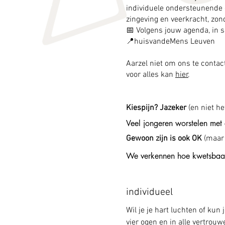
individuele ondersteunende
zingeving en veerkracht, zon
📅 Volgens jouw agenda, in
📍huisvandeMens Leuven
Aarzel niet om ons te contac
voor alles kan
hier
.
Kiespijn? Jazeker
(en niet he
Veel jongeren worstelen met
Gewoon zijn is ook OK
(maar 
van studierichting, hobby, job 
We verkennen hoe kwetsbaarhe
worden’. We focussen op het 
anderen. 

We leren hoe het delen van o
individueel
en empathie te creëren.  En
Wil je je hart luchten of kun
vier ogen en in alle vertrouw