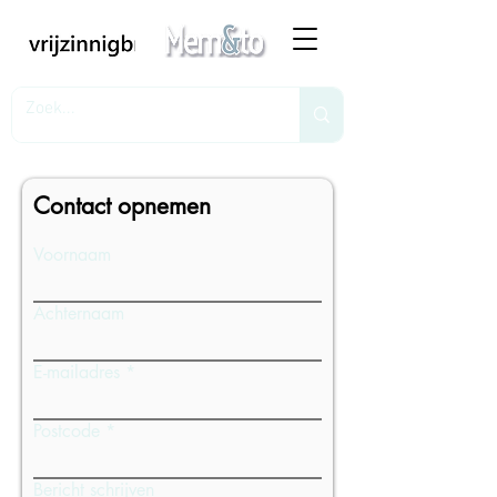
Contact opnemen
Voornaam
Achternaam
E-mailadres
Postcode
Bericht schrijven