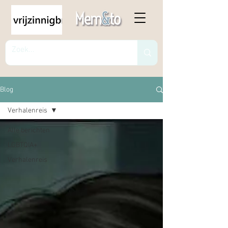
Blog
Verhalenreis
Alle berichten
LGBTQIA+
Verhalenreis