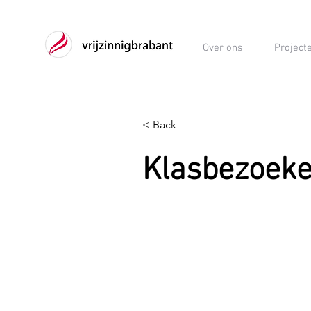
Over ons
Project
< Back
Klasbezoek