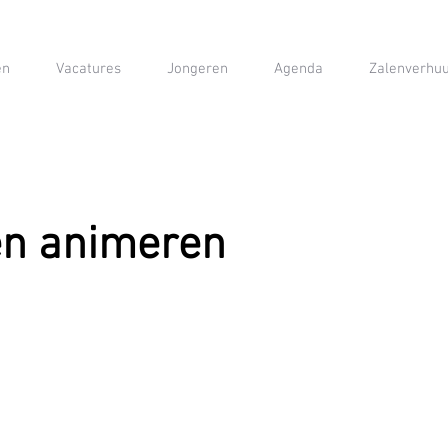
en
Vacatures
Jongeren
Agenda
Zalenverhu
en animeren