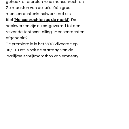
gehaakte taferelen rond mensenrechten. 
Ze maakten van de luifel één groot 
mensenrechtenkunstwerk met als 
titel
'Mensenrechten op de markt'.
  De 
haakwerken zijn nu omgevormd tot een 
reizende tentoonstelling: 'Mensenrechten: 
afgehaakt?'. 
De première is in het VOC Vilvoorde op 
30/11. Dat is ook de startdag van de 
jaarlijkse schrijfmarathon van Amnesty 
International. Bezoekers krijgen ook 
gelegenheid om mensen vrij te schrijven 
in onze schrijfhoek. 
Mensenrechten? Wij haken niet af!
De tentoonstelling is nog vrij te bezoeken 
van 2/12 t.e.m. 5/12, van 10 tot 17u.  Buiten 
die dagen en uren enkel voor groepen en 
op afspraak. De Amnesty schrijfhoek blijft 
tijdens de bezoeken ter beschikking. Lees 
er alles 
over op de webpagina 