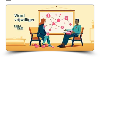
Een luisterend oor
Taakbeschrijving
Eén van de vele taken van een vrijzinnig
humanistisch consulent is het bieden van
een luisterend oor. Nemen mensen jou
gemakkelijk in vertrouwen? Ben jij op een
of andere manier altijd degene die
mensen opzoeken wanneer ze nood
hebben aan een gesprek? Dan heb jij
blijkbaar het talent waar wij naar op zoek
zijn. :-) Wil je jouw talent inzetten? Neem
dan zeker contact met ons op.