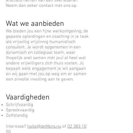
afscheid nemen van een overledene?
Neem dan zeker contact met ons op.
Wat we aanbieden
We bieden jou een fijne werkomgeving, de
gepaste opleidingen en coaching in je taak
als vrijwillig vrijzinnig humanistisch
consulent. Je wordt opgenomen in een
dynamisch en collegiaal team, waar
(hopelijk snel samen mét jou) al heel wat
andere vrijwilligers zich thuis voelen. Jij
bepaalt welk engagement je wil aangaan
en wij gaan met jou op weg om er samen
een zinvolle invulling aan te geven.
Vaardigheden
Schrijfvaardig
Spreekvaardig
Zelfstandig
Interesse?
halle@deMens.nu
of
02 383 10
50