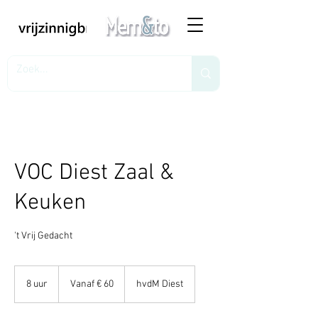
VOC Diest Zaal &
Keuken
't Vrij Gedacht
Vanaf
60
8 uur
8
Vanaf € 60
hvdM Diest
euro
u
u