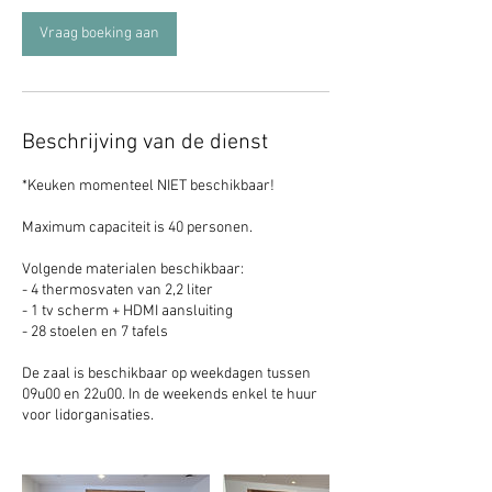
r
Vraag boeking aan
Beschrijving van de dienst
*Keuken momenteel NIET beschikbaar!
Maximum capaciteit is 40 personen.
Volgende materialen beschikbaar:
- 4 thermosvaten van 2,2 liter
- 1 tv scherm + HDMI aansluiting
- 28 stoelen en 7 tafels
De zaal is beschikbaar op weekdagen tussen
09u00 en 22u00. In de weekends enkel te huur