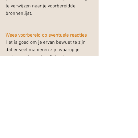
te verwijzen naar je voorbereidde 
bronnenlijst.
Wees voorbereid op eventuele reacties
Het is goed om je ervan bewust te zijn 
dat er veel manieren zijn waarop je 
ouders op je aankondiging kunnen 
reageren. Bovendien kunnen hun 
individuele reacties aanzienlijk 
verschillen, van kalm en onmiddellijk 
accepteren tot shock en verdriet.
Je ouders kunnen kwetsende dingen 
zeggen of je beschamen als reactie op je 
coming-out. Probeer hun eerste 
negatieve reacties niet ter harte te 
nemen. Ze hebben misschien nooit iets 