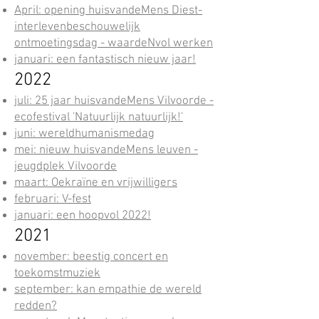
April: opening
huisvandeMens Diest-
interlevenbeschouwelijk
ontmoetingsdag - waardeNvol werken
januari: een fantastisch nieuw jaar!
2022
juli: 25 ja
ar huisvandeMens Vilv
oorde -
ecofestival 'Natuurlijk natuurlijk!'
juni: wereld
humanismedag
mei: nieuw huisvandeMens leuven -
jeugdplek Vilvoorde
maart: Oekraïne en vrijwilligers
februari: V-fest
januari: een hoopvol 2022!
2021
november: beestig concert en
toekomstmuziek
september: kan empathie de wereld
redden?