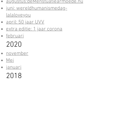
augustus:deMenstuatiearmoede.nu
juni: wereldhumanismedag-
lalaloveyou
april: 50 jaar UVV
extra editie
: 1 jaar corona
februari
2020
november
Mei
januari
2018
mei
maart
jan
uari
2017
dec
em
ber
j
un
i-juli
me
i-juni