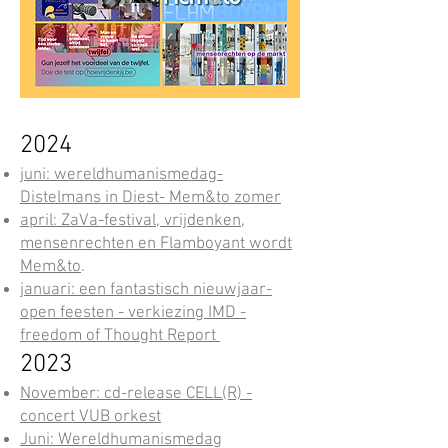
2024
juni: wereldhumanismedag-
Distelmans in Diest- Mem&to zomer
april: ZaVa-festival, vrijdenken,
mensenrechten en Flamboyant wordt
Mem&to
.
​januari: een fantastisch ni
euwjaar-
open feesten - verkiezing IMD -
freedom of Thought Report
2023
November:
cd-rele
ase CE
LL(R) -
concert VUB ork
est
Juni: Wereldhumanismedag