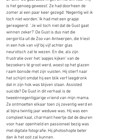
is het genoeg geweest.’ Ze had doorheen de 
zomer al een paar keer gezegd: ‘Negentig wil ik 
toch niet worden.’ Ik had met een grapje 
gereageerd:  ‘Je wil toch niet dat de Gust gaat 
winnen zeker?’ De Gust is dus niet die 
oergorilla uit de Zoo van Antwerpen, die triest 
in een hok van vijf bij vijf achter glas 
neurotisch zat te wezen. En die, als zijn 
frustratie over het ‘aapjes kijken’ van de 
bezoekers té groot werd, woest op het glazen 
raam bonsde met zijn vuisten. Hij stierf naar 
het schijnt omdat hij een blik verf leegdronk 
dat in zijn hok was blijven staan. Assisted 
suicide? De Gust in dit verhaal is de 
tweeënnegentigjarige vriend van mijn mama. 
Ze ontmoetten elkaar toen zij zeventig werd en 
al bijna twintig jaar weduwe was. Hij was een 
compleet kaal, charmant heertje dat de deuren 
voor haar openhield en passioneel bezig was 
met digitale fotografie. Hij photoshopte beter 
dan ik het ooit zal kunnen. 