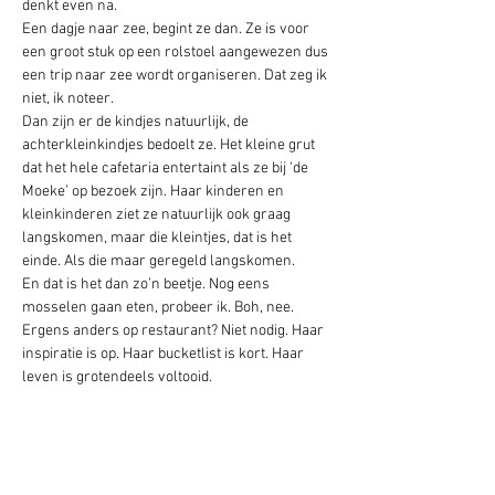
denkt even na.
Een dagje naar zee, begint ze dan. Ze is voor 
een groot stuk op een rolstoel aangewezen dus 
een trip naar zee wordt organiseren. Dat zeg ik 
niet, ik noteer.
Dan zijn er de kindjes natuurlijk, de 
achterkleinkindjes bedoelt ze. Het kleine grut 
dat het hele cafetaria entertaint als ze bij ‘de 
Moeke’ op bezoek zijn. Haar kinderen en 
kleinkinderen ziet ze natuurlijk ook graag 
langskomen, maar die kleintjes, dat is het 
einde. Als die maar geregeld langskomen.
En dat is het dan zo’n beetje. Nog eens 
mosselen gaan eten, probeer ik. Boh, nee. 
Ergens anders op restaurant? Niet nodig. Haar 
inspiratie is op. Haar bucketlist is kort. Haar 
leven is grotendeels voltooid.
Op een zaterdag een paar weken later, 
voorspelt het KMI 14 graden en rustig weer. 
Ideaal om naar zee te trekken. Maar als ik 
mama bel, zegt ze: ‘Nee, dat gaat niet meer.’ Op 