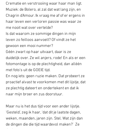
Crematie en verstrooiing waar haar man ligt. 
Muziek: de Bolero, al zal dat wat lang zijn, en 
Chagrin d’Amour. Ik vraag me af of er ergens in 
haar leven een verloren passie was waar ze 
me nooit wat over vertelde?  
Is dat waarom ze sommige dingen in mijn 
leven zo feilloos aanvoelt? Of vindt ze het 
gewoon een mooi nummer?
Géén zwart op haar uitvaart, daar is ze 
duidelijk over. Ze wil anjers, rode! En als er een 
fotomontage is op de plechtigheid, dan alléén 
met foto’s uit de GOEIE tijd. 
En nog iets: geen ruzie maken. Dat probeert ze 
proactief alvast te voorkomen met dit lijstje, dat 
ze plechtig dateert en ondertekent en dat ik 
naar mijn broer en zus doorstuur. 
Maar nu is het dus tijd voor een ander lijstje. 
‘Gesteld’, zeg ik haar, ‘dat dit je laatste dagen, 
weken, maanden, jaren zijn. Stel. Wat zijn dan 
de dingen die die tijd waardevol maken?’  Ze 