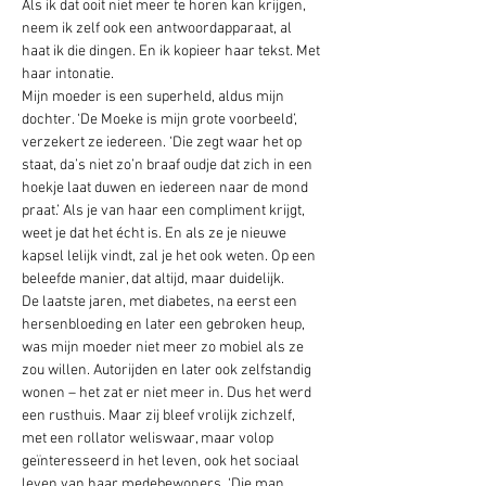
Als ik dat ooit niet meer te horen kan krijgen, 
neem ik zelf ook een antwoordapparaat, al 
haat ik die dingen. En ik kopieer haar tekst. Met 
haar intonatie. 
Mijn moeder is een superheld, aldus mijn 
dochter. ‘De Moeke is mijn grote voorbeeld’, 
verzekert ze iedereen. ‘Die zegt waar het op 
staat, da’s niet zo’n braaf oudje dat zich in een 
hoekje laat duwen en iedereen naar de mond 
praat.’ Als je van haar een compliment krijgt, 
weet je dat het écht is. En als ze je nieuwe 
kapsel lelijk vindt, zal je het ook weten. Op een 
beleefde manier, dat altijd, maar duidelijk.
De laatste jaren, met diabetes, na eerst een 
hersenbloeding en later een gebroken heup, 
was mijn moeder niet meer zo mobiel als ze 
zou willen. Autorijden en later ook zelfstandig 
wonen – het zat er niet meer in. Dus het werd 
een rusthuis. Maar zij bleef vrolijk zichzelf, 
met een rollator weliswaar, maar volop 
geïnteresseerd in het leven, ook het sociaal 
leven van haar medebewoners. ‘Die man 