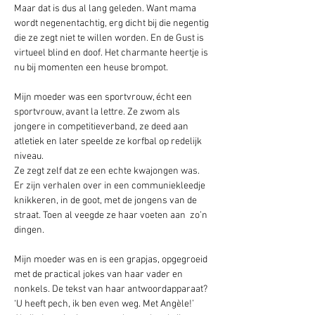
Maar dat is dus al lang geleden. Want mama 
wordt negenentachtig, erg dicht bij die negentig 
die ze zegt niet te willen worden. En de Gust is 
virtueel blind en doof. Het charmante heertje is 
nu bij momenten een heuse brompot. 
Mijn moeder was een sportvrouw, écht een 
sportvrouw, avant la lettre. Ze zwom als 
jongere in competitieverband, ze deed aan 
atletiek en later speelde ze korfbal op redelijk 
niveau.  
Ze zegt zelf dat ze een echte kwajongen was. 
Er zijn verhalen over in een communiekleedje 
knikkeren, in de goot, met de jongens van de 
straat. Toen al veegde ze haar voeten aan  zo’n 
dingen.
Mijn moeder was en is een grapjas, opgegroeid 
met de practical jokes van haar vader en 
nonkels. De tekst van haar antwoordapparaat? 
‘U heeft pech, ik ben even weg. Met Angèle!’ 