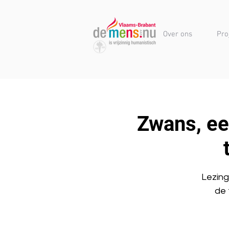
Over ons
Pro
Zwans, ee
Lezing
de 