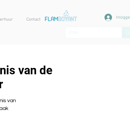
Inlogg
erhuur
Contact
nis van de
r
nis van
vaak