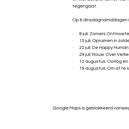
tegengaat.
Op 6 dinsdagnamiddagen in 
·       8 juli: Zomers Ontmoet
·       15 juli: Opruimen in 
·       22 juli: De Happy Huma
·       29 juli: Rouw: Over Ver
·       12 augustus: Oorlog e
·       19 augustus: Om af te
Google Maps is geblokkeerd vanwege 