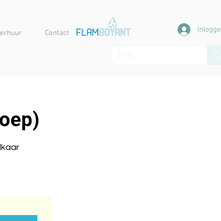
Inlogg
erhuur
Contact
oep)
lkaar