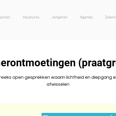
jecten
Vacatures
Jongeren
Agenda
Zalenv
erontmoetingen (praatgr
reeks open gesprekken waarin lichtheid en diepgang e
afwisselen