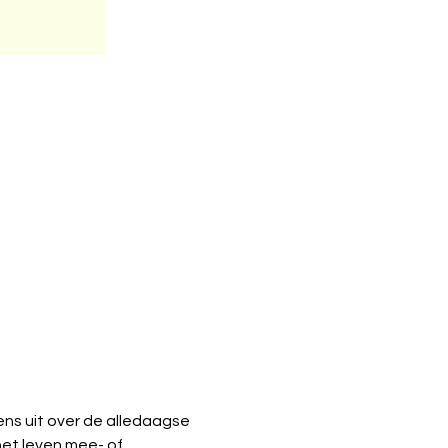
ns uit over de alledaagse 
et leven mee- of 