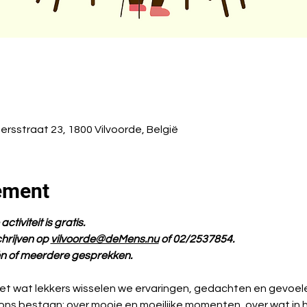
ersstraat 23, 1800 Vilvoorde, België
ement
tiviteit is gratis.
hrijven op 
vilvoorde@deMens.nu
 of 02/2537854.
één of meerdere gesprekken.
 met wat lekkers wisselen we ervaringen, gedachten en gevoele
ons bestaan; over mooie en moeilijke momenten, over wat in h