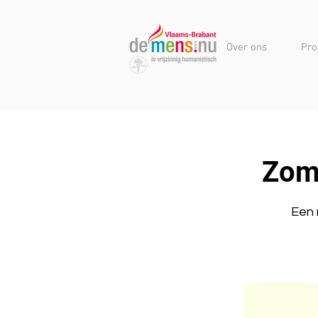
Over ons
Pro
Zom
Een 