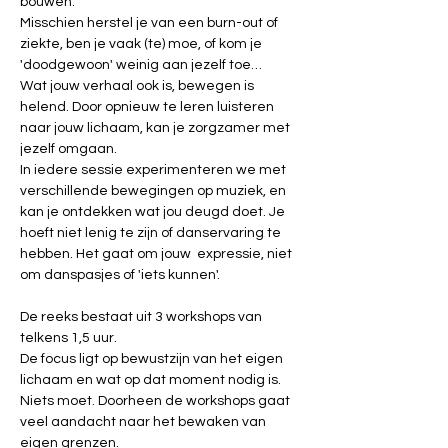
bouwen. 
Misschien herstel je van een burn-out of 
ziekte, ben je vaak (te) moe, of kom je 
'doodgewoon' weinig aan jezelf toe… 
Wat jouw verhaal ook is, bewegen is 
helend. Door opnieuw te leren luisteren 
naar jouw lichaam, kan je zorgzamer met 
jezelf omgaan.  
In iedere sessie experimenteren we met 
verschillende bewegingen op muziek, en 
kan je ontdekken wat jou deugd doet. Je 
hoeft niet lenig te zijn of danservaring te 
hebben. Het gaat om jouw  expressie, niet 
om danspasjes of 'iets kunnen'. 
De reeks bestaat uit 3 workshops van 
telkens 1,5 uur. 
De focus ligt op bewustzijn van het eigen 
lichaam en wat op dat moment nodig is. 
Niets moet. Doorheen de workshops gaat 
veel aandacht naar het bewaken van 
eigen grenzen. 