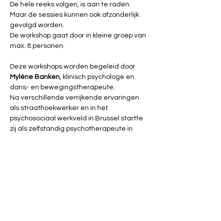
De hele reeks volgen, is aan te raden. 
Maar de sessies kunnen ook afzonderlijk 
gevolgd worden. 
De workshop gaat door in kleine groep van 
max. 8 personen. 
Deze workshops worden begeleid door 
Mylène Banken
, klinisch psychologe en 
dans- en bewegingstherapeute. 
Na verschillende verrijkende ervaringen 
als straathoekwerker en in het 
psychosociaal werkveld in Brussel startte 
zij als zelfstandig psychotherapeute in 
2004.  In 2020 haalde de dansmicrobe 
haar in en gaf ze toe aan een 'oud 
verlangen': ze volgde (eindelijk) een 
bijkomende opleiding dans- en 
bewegingstherapie aan de 
Artevelde hogeschool. Ze (her)ontdekte er 
een gebrek aan talent voor choreografie, 
maar des te meer plezier in vrije dans en 