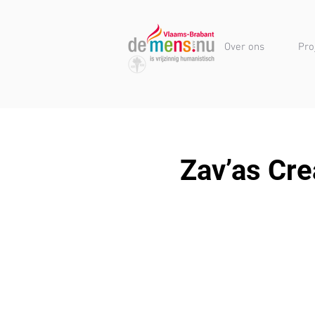
Over ons
Pro
Zav’as Cr