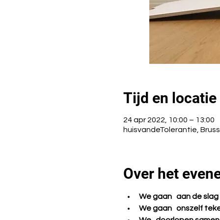
Tijd en locatie
24 apr 2022, 10:00 – 13:00
huisvandeTolerantie, Bruss
Over het even
We gaan   aan de slag 
We gaan   onszelf tek