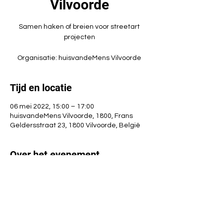
Vilvoorde
Samen haken of breien voor streetart
projecten
Organisatie: huisvandeMens Vilvoorde
Tijd en locatie
06 mei 2022, 15:00 – 17:00
huisvandeMens Vilvoorde, 1800, Frans
Geldersstraat 23, 1800 Vilvoorde, België
Over het evenement
Momenteelt haken we veertjes voor het 
project 'Ode aan de broosheid'
Organisatie: 
huisvandeMens Vilvoorde