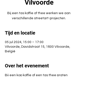
Vilvoorde
Bij een tas koffie of thee werken we aan
verschillende streetart-projecten.
Tijd en locatie
05 jul 2024, 15:00 – 17:00
Vilvoorde, Davidstraat 15, 1800 Vilvoorde,
België
Over het evenement
Bij een kop koffie of een tas thee praten 
we over verschillende thema's. Intussen 
haken of breien we aan verschillende 
streetart-projecten. Zin om mee te doen? 
Kom gerust langs. 