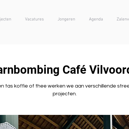
jecten
Vacatures
Jongeren
Agenda
Zalenv
arnbombing Café Vilvoor
een tas koffie of thee werken we aan verschillende stree
projecten.