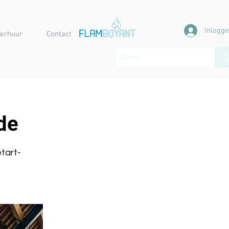
Inlogg
erhuur
Contact
de
tart-