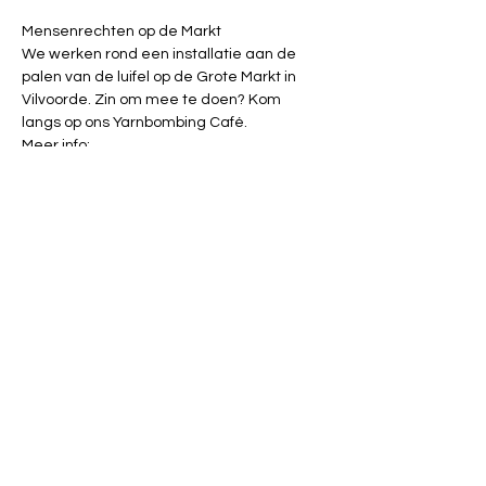
Mensenrechten op de Markt
We werken rond een installatie aan de 
palen van de luifel op de Grote Markt in 
Vilvoorde. Zin om mee te doen? Kom 
langs op ons Yarnbombing Café.
Meer info: 
https://www.vrijzinnigbrabant.be/mensenr
echtenopdemarkt
Facebook: 
https://www.facebook.com/yarnbombing.vil
voorde
Instagram: yarnbombing_vilvoorde
Met de steun van deMens.nu, 
huisvandeMens en de Centraal Vrijzinnige 
Raad.
Deel dit evenement