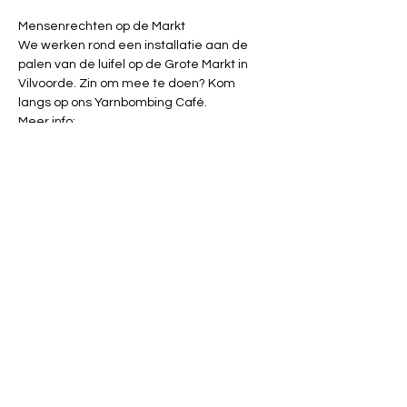
Mensenrechten op de Markt
We werken rond een installatie aan de 
palen van de luifel op de Grote Markt in 
Vilvoorde. Zin om mee te doen? Kom 
langs op ons Yarnbombing Café.
Meer info: 
https://www.vrijzinnigbrabant.be/mensenr
echtenopdemarkt
Facebook: 
https://www.facebook.com/yarnbombing.vil
voorde
Instagram: yarnbombing_vilvoorde
Met de steun van deMens.nu, 
huisvandeMens en de Centraal Vrijzinnige 
Raad.
Deel dit evenement