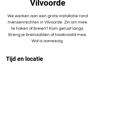
Vilvoorde
We werken aan een grote installatie rond
mensenrechten in Vilvoorde. Zin om mee
te haken of breien? Kom gerust langs.
Breng je breinaalden of haaknaald mee.
Wol is aanwezig.
Tijd en locatie
18 aug 2023, 15:00 – 17:00
Vilvoorde, 1800, Frans Geldersstraat 23,
1800 Vilvoorde, België
Deel dit evenement