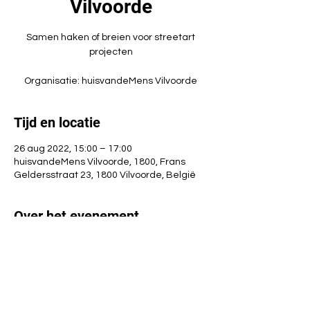
Vilvoorde
Samen haken of breien voor streetart
projecten
Organisatie: huisvandeMens Vilvoorde
Tijd en locatie
26 aug 2022, 15:00 – 17:00
huisvandeMens Vilvoorde, 1800, Frans
Geldersstraat 23, 1800 Vilvoorde, België
Over het evenement
Momenteelt haken we veertjes voor het 
project 'Ode aan de broosheid'
Organisatie: 
huisvandeMens Vilvoorde