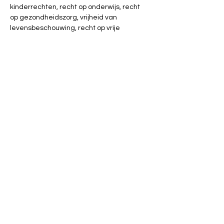
kinderrechten, recht op onderwijs, recht 
op gezondheidszorg, vrijheid van 
levensbeschouwing, recht op vrije 
meningsuiting en betogen, …
Zin om mee te helpen? Kom langs op onze 
Yarnbombing Cafés.
Instagram: yarnbombing_vilvoorde, 
www.facebook.com/yarnbombing.vilvoord
e
https://www.vrijzinnigbrabant.be/mensenr
echtenopdemarkt
Deel dit evenement