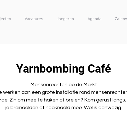
jecten
Vacatures
Jongeren
Agenda
Zalenv
Yarnbombing Café
Mensenrechten op de Markt
 werken aan een grote installatie rond mensenrechten
orde. Zin om mee te haken of breien? Kom gerust langs.
je breinaalden of haaknaald mee. Wol is aanwezig.