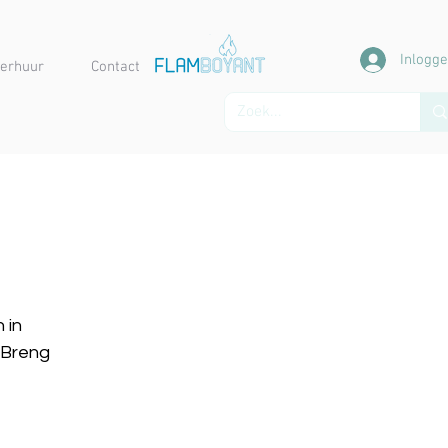
Inlogg
erhuur
Contact
 in
 Breng