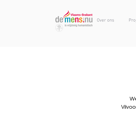
Over ons
Pro
We
Vilvo