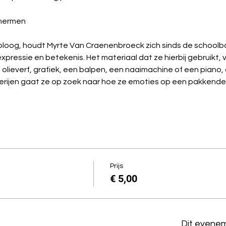
chermen
oloog, houdt Myrte Van Craenenbroeck zich sinds de schoolba
xpressie en betekenis. Het materiaal dat ze hierbij gebruikt, 
n: olieverf, grafiek, een balpen, een naaimachine of een piano,
hilderijen gaat ze op zoek naar hoe ze emoties op een pakkend
Prijs
€ 5,00
Dit evenem