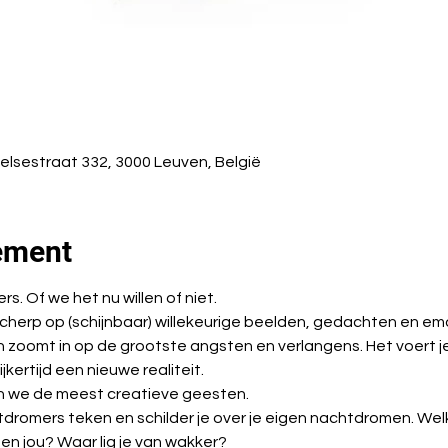
elsestraat 332, 3000 Leuven, België
ement
s. Of we het nu willen of niet.
scherp op (schijnbaar) willekeurige beelden, gedachten en emo
 zoomt in op de grootste angsten en verlangens. Het voert je
kertijd een nieuwe realiteit.
n we de meest creatieve geesten.
romers teken en schilder je over je eigen nachtdromen. Welke
en jou? Waar lig je van wakker?