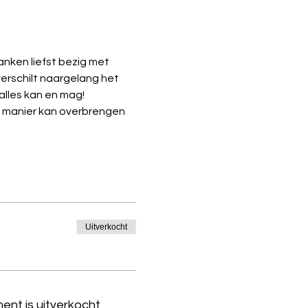
nken liefst bezig met 
verschilt naargelang het 
 alles kan en mag!
e manier kan overbrengen 
Uitverkocht
ent is uitverkocht