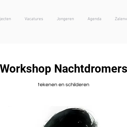
jecten
Vacatures
Jongeren
Agenda
Zalenv
Workshop Nachtdromer
tekenen en schilderen