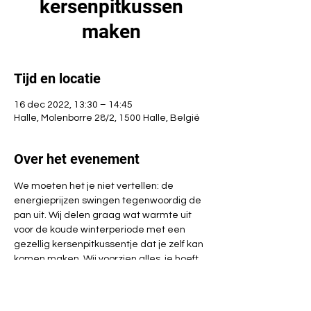
kersenpitkussen
maken
Tijd en locatie
16 dec 2022, 13:30 – 14:45
Halle, Molenborre 28/2, 1500 Halle, België
Over het evenement
We moeten het je niet vertellen: de 
energieprijzen swingen tegenwoordig de 
pan uit. Wij delen graag wat warmte uit 
voor de koude winterperiode met een 
gezellig kersenpitkussentje dat je zelf kan 
komen maken. Wij voorzien alles, je hoeft 
dus niets mee te brengen.
Max. 7 personen per sessie
Inschrijven via halle@demens.nu of 02 383 