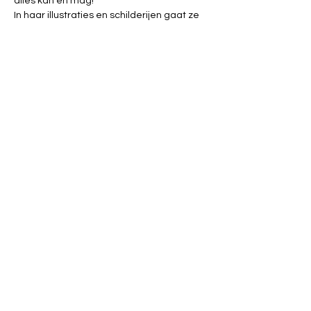
alles kan en mag!
In haar illustraties en schilderijen gaat ze 
op zoek naar hoe ze emoties op een 
pakkende manier kan overbrengen op 
anderen.
Tickets
Verkoop geëindigd op
Soort ticket
Workshop Dagdromen
Prijs
€ 5,00