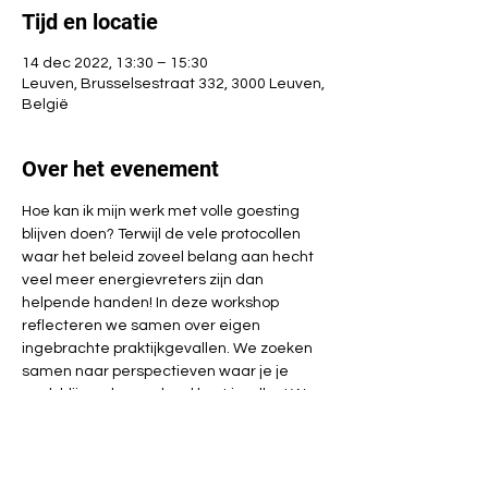
Tijd en locatie
14 dec 2022, 13:30 – 15:30
Leuven, Brusselsestraat 332, 3000 Leuven,
België
Over het evenement
Hoe kan ik mijn werk met volle goesting 
blijven doen? Terwijl de vele protocollen 
waar het beleid zoveel belang aan hecht 
veel meer energievreters zijn dan 
helpende handen! In deze workshop 
reflecteren we samen over eigen 
ingebrachte praktijkgevallen. We zoeken 
samen naar perspectieven waar je je 
werk blijvend waardevol kunt invullen! We 
zoeken samen naar manieren om jouw 
draagkracht aan te scherpen! Het belang 
dat jij verdedigt in jouw werk, is te 
waardevol om bedolven te worden !! 