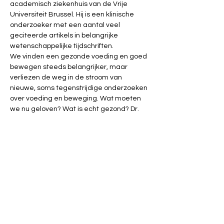
academisch ziekenhuis van de Vrije 
Universiteit Brussel. Hij is een klinische 
onderzoeker met een aantal veel 
geciteerde artikels in belangrijke 
wetenschappelijke tijdschriften.
We vinden een gezonde voeding en goed 
bewegen steeds belangrijker, maar 
verliezen de weg in de stroom van 
nieuwe, soms tegenstrijdige onderzoeken 
over voeding en beweging. Wat moeten 
we nu geloven? Wat is echt gezond? Dr. 
Cammu is op zoek naar de beste versie 
van de waarheid over voeding en 
bewegen. Op een wetenschappelijk 
onderbouwde maar toegankelijke manier 
legt hij uit wat de rol is van voeding voor 
onze gezondheid en onze 
levensverwachting. De 'waarheid' over 
voeding, beweging en gezondheid is heel 
genuanceerd en vaak een kwestie van 
gezond verstand.