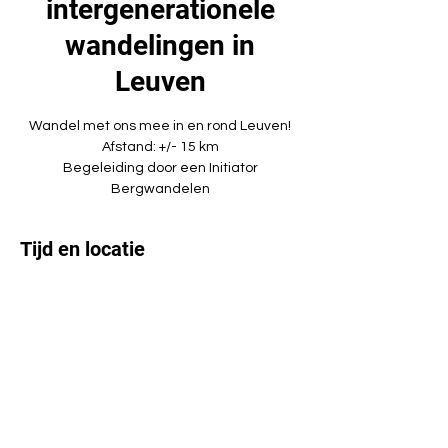
intergenerationele
wandelingen in
Leuven
Wandel met ons mee in en rond Leuven!
Afstand: +/- 15 km
Begeleiding door een Initiator
Bergwandelen
Tijd en locatie
24 jul 2022, 10:00 – 13:00
Leuven, Brusselsestraat 332, 3000 Leuven,
België
Deel dit evenement