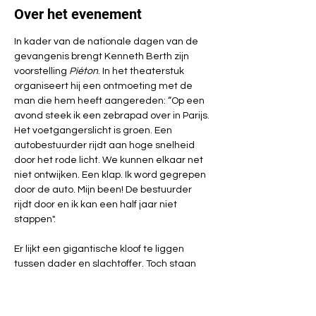
Over het evenement
In kader van de nationale dagen van de 
gevangenis brengt Kenneth Berth zijn 
voorstelling 
Piéton
. In het theaterstuk 
organiseert hij een ontmoeting met de 
man die hem heeft aangereden: “Op een 
avond steek ik een zebrapad over in Parijs. 
Het voetgangerslicht is groen. Een 
autobestuurder rijdt aan hoge snelheid 
door het rode licht. We kunnen elkaar net 
niet ontwijken. Een klap. Ik word gegrepen 
door de auto. Mijn been! De bestuurder 
rijdt door en ik kan een half jaar niet 
stappen".
Er lijkt een gigantische kloof te liggen 
tussen dader en slachtoffer. Toch staan 
beide partijen vaak dichter bij elkaar dan 
we denken. Soms geven twee 
tegenpartijen elkaar een hand in de 