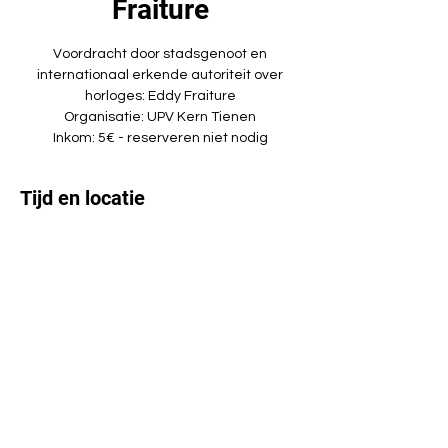
Fraiture
Voordracht door stadsgenoot en
internationaal erkende autoriteit over
horloges: Eddy Fraiture
Organisatie: UPV Kern Tienen
Inkom: 5€ - reserveren niet nodig
Tijd en locatie
19 apr 2022, 20:00 – 22:00
CC De Kruisboog, Sint-Jorisplein 20, 3300
Tienen, België
Deel dit evenement