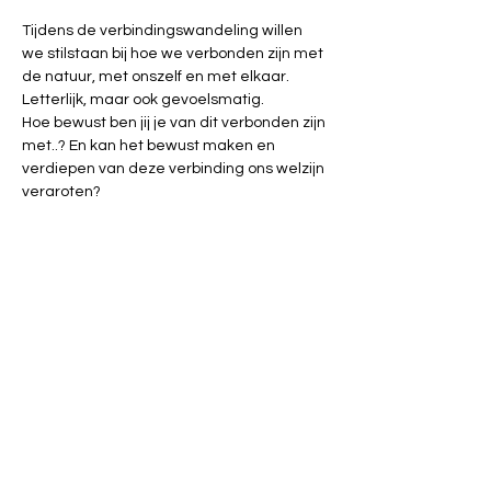
Tijdens de verbindingswandeling willen 
we stilstaan bij hoe we verbonden zijn met 
de natuur, met onszelf en met elkaar. 
Letterlijk, maar ook gevoelsmatig. 

Hoe bewust ben jij je van dit verbonden zijn 
met..? En kan het bewust maken en 
verdiepen van deze verbinding ons welzijn 
vergroten? 

De wandeling wordt begeleid en 
onderweg krijg je tips die je helpen om de 
verbinding aan te gaan met de natuur, 
jezelf en elkaar.
We spreken af aan de ingang van het 
domein.
Gratis.
Vooraf inschrijven via halle@demens.nu of 
02 383 10 50.