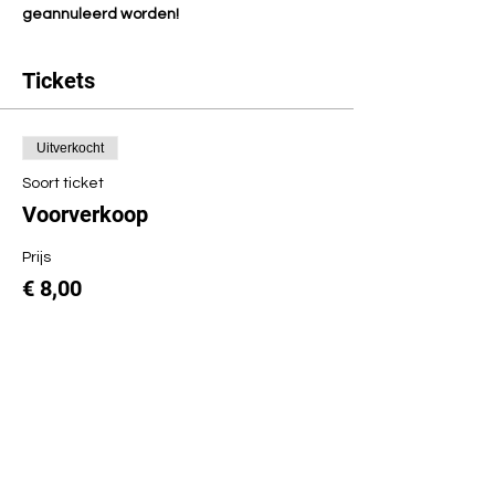
geannuleerd worden!
Tickets
Uitverkocht
Soort ticket
Voorverkoop
Prijs
€ 8,00
Uitverkocht
Soort ticket
Voorverkoop studenten/uitpas
Prijs