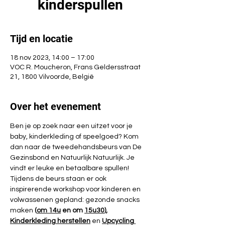
kinderspullen
Tijd en locatie
18 nov 2023, 14:00 – 17:00
VOC R. Moucheron, Frans Geldersstraat
21, 1800 Vilvoorde, België
Over het evenement
Ben je op zoek naar een uitzet voor je 
baby, kinderkleding of speelgoed? Kom 
dan naar de tweedehandsbeurs van De 
Gezinsbond en Natuurlijk Natuurlijk. Je 
vindt er leuke en betaalbare spullen! 
Tijdens de beurs staan er ook 
inspirerende workshop voor kinderen en 
volwassenen gepland: gezonde snacks 
maken
 (
om 14u
 en 
om 
15u30
), 
Kinderkleding herstellen
 en 
Upcycling 