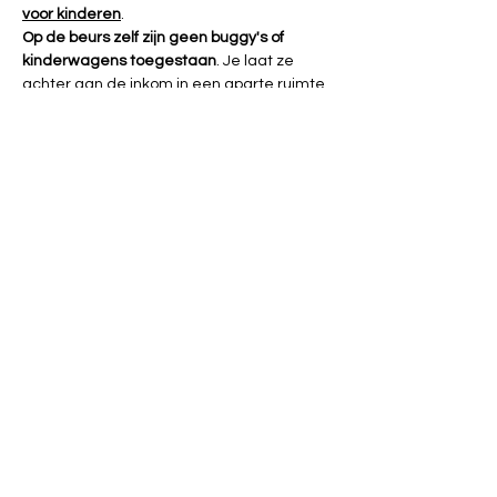
voor kinderen
.
Op de beurs zelf zijn geen buggy's of 
kinderwagens toegestaan
. Je laat ze 
achter aan de inkom in een aparte ruimte. 
Wil je zelf ook spullen verkopen, neem 
contact op met Hilde Grootjans van de 
gezinsbond Vilvoorde via 
bondvilvoorde@gmail.com 
(VOLZET!).
Gratis - zonder inschrijving
Taaliconen: 1
Deze activiteit maakt deel uit van 
de 
activiteitenreeks ‘Natuurlijk Natuurlijk’
Deel dit evenement