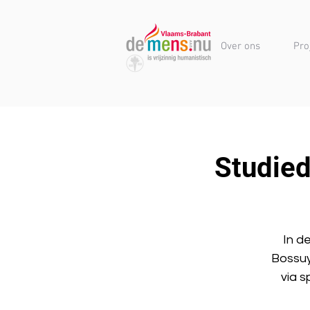
Over ons
Pro
Studie
In d
Bossuy
via 