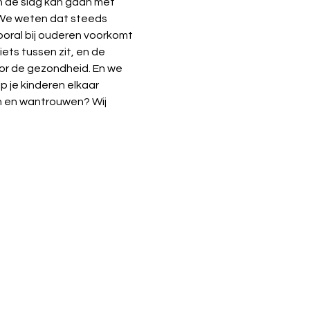
n de slag kan gaan met 
 We weten dat steeds 
ral bij ouderen voorkomt 
ts tussen zit, en de 
or de gezondheid. En we 
 je kinderen elkaar 
n en wantrouwen? Wij 