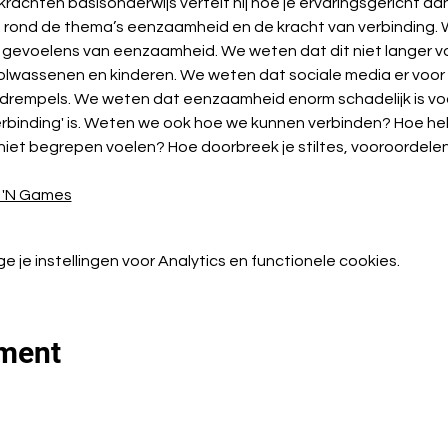
krachten basisonderwijs vertelt hij hoe je ervaringsgericht aa
ie rond de thema’s eenzaamheid en de kracht van verbinding.
voelens van eenzaamheid. We weten dat dit niet langer voo
olwassenen en kinderen. We weten dat sociale media er voor ie
 drempels. We weten dat eenzaamheid enorm schadelijk is vo
rbinding' is. Weten we ook hoe we kunnen verbinden? Hoe help
niet begrepen voelen? Hoe doorbreek je stiltes, vooroordele
t 'N Games
je instellingen voor Analytics en functionele cookies.
ement