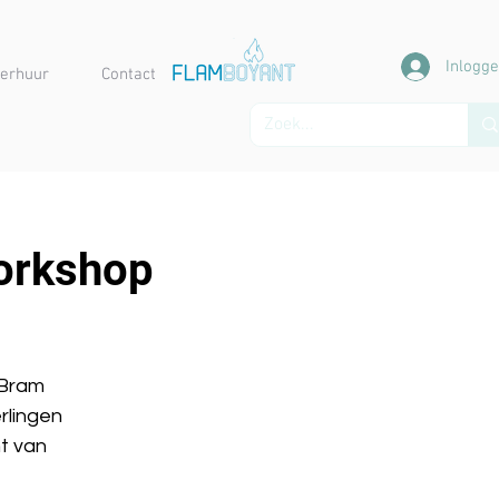
Inlogg
erhuur
Contact
orkshop
 Bram
rlingen
t van