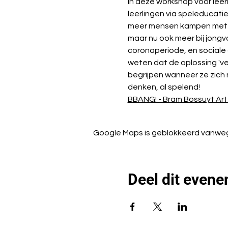
In deze workshop voor leer
leerlingen via speleducat
meer mensen kampen met ge
maar nu ook meer bij jongv
coronaperiode, en sociale
weten dat de oplossing 've
begrijpen wanneer ze zich 
denken, al spelend!
BBANG! - Bram Bossuyt Ar
Google Maps is geblokkeerd vanwege 
Deel dit even