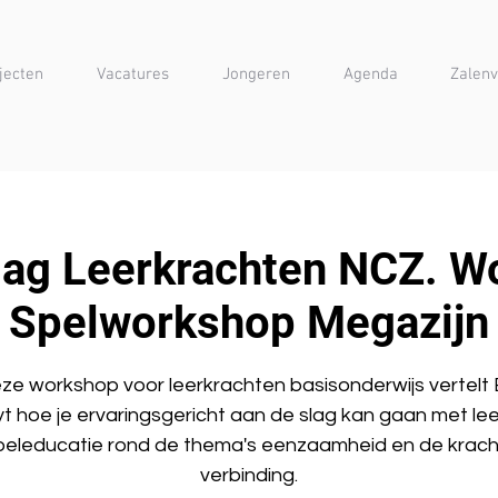
jecten
Vacatures
Jongeren
Agenda
Zalenv
dag Leerkrachten NCZ. W
Spelworkshop Megazijn
eze workshop voor leerkrachten basisonderwijs vertelt
t hoe je ervaringsgericht aan de slag kan gaan met lee
speleducatie rond de thema's eenzaamheid en de krach
verbinding.