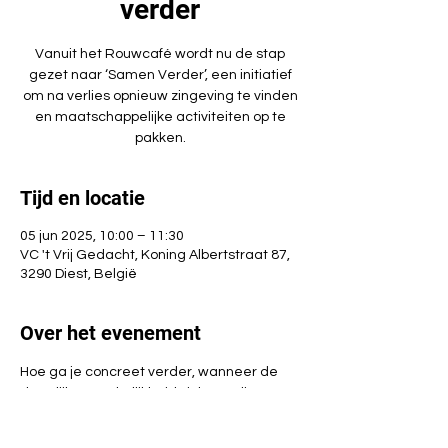
verder
Vanuit het Rouwcafé wordt nu de stap
gezet naar ‘Samen Verder’, een initiatief
om na verlies opnieuw zingeving te vinden
en maatschappelijke activiteiten op te
pakken.
Tijd en locatie
05 jun 2025, 10:00 – 11:30
VC 't Vrij Gedacht, Koning Albertstraat 87,
3290 Diest, België
Over het evenement
Hoe ga je concreet verder, wanneer de 
dagelijkse werkelijkheid zich aandient na 
een verlies? Deze verderzetting van het 
Rouwcafé biedt een plek om te delen en 