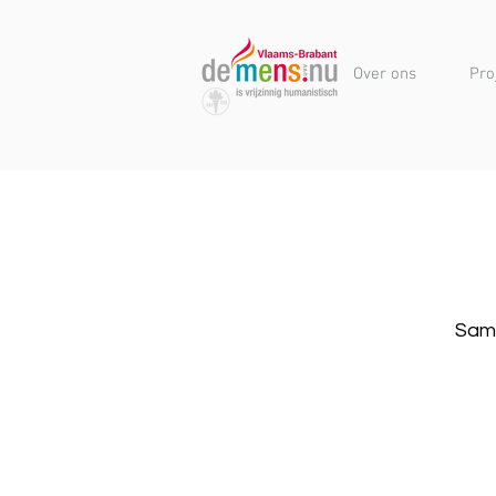
Over ons
Pro
Same