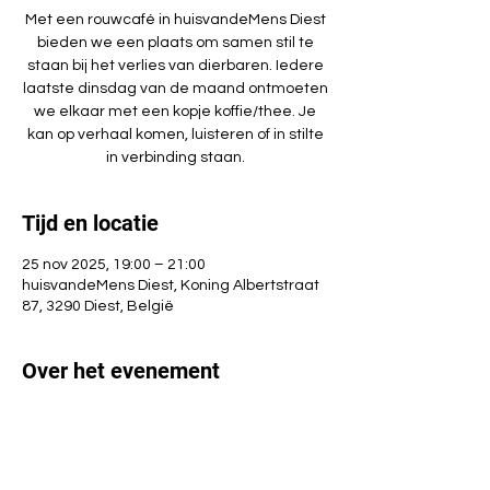
Met een rouwcafé in huisvandeMens Diest
bieden we een plaats om samen stil te
staan bij het verlies van dierbaren. Iedere
laatste dinsdag van de maand ontmoeten
we elkaar met een kopje koffie/thee. Je
kan op verhaal komen, luisteren of in stilte
in verbinding staan.
Tijd en locatie
25 nov 2025, 19:00 – 21:00
huisvandeMens Diest, Koning Albertstraat
87, 3290 Diest, België
Over het evenement
Kom gerust langs, de activiteit is gratis. Je 
hoeft ook niet iedere keer aan te sluiten. 
Liefst wel even inschrijven, zodat we een 
idee hebben van hoeveel mensen te 