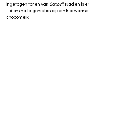
ingetogen tonen van 
Saxovil
. Nadien is er 
tijd om na te genieten bij een kop warme 
chocomelk.
📅 Zaterdag 1 november 2025 – vanaf 
15u00
📍 Begraafplaats Centrum, Havendoklaan 
– Vilvoorde
🕯️ Geen inschrijving nodig, kom gerust 
langs
📧 Meer info: 
gelijke.kansen@vilvoorde.be
Deel dit evenement