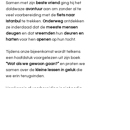
Samen met zijn 
beste vriend
 ging hij het 
doldwaze 
avontuur 
aan om zonder al te 
veel voorbereiding met de 
fiets naar 
Istanbul
 te trekken. 
Onderweg 
ontdekken 
ze inderdaad dat de
 meeste mensen 
deugen
 en dat 
vreemden 
hun 
deuren en 
harten
 voor hen 
openen 
op hun tocht.
Tijdens onze bijeenkomst wordt telkens 
een hoofdstuk voorgelezen uit zijn boek 
“Wat als we gewoon gaan?”
 en praten we 
samen over de 
kleine lessen in geluk
 die 
we erin terugvinden.
Voorkennis of voorbereiding is niet nodig. 
Aansluiten kan op elk moment. Aankoop 
van het boek is niet verplicht.
Eens het boek uit is en we uitgepraat zijn, 
kiezen we een ander boek.
Praktisch