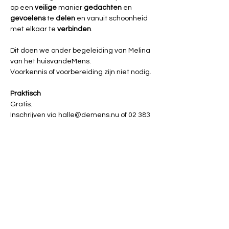
op een 
veilige
 manier 
gedachten 
en 
gevoelens 
te 
delen 
en vanuit schoonheid 
met elkaar te 
verbinden
.
Dit doen we onder begeleiding van Melina 
van het huisvandeMens.
Voorkennis of voorbereiding zijn niet nodig.
Praktisch
Gratis.
Inschrijven via 
halle@demens.nu
 of 02 383 
10 50