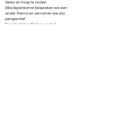
delen en hoop te vinden.
Elke bijeenkomst bespreken we een 
ander thema en verruimen we ons 
perspectief.
Begeleid door Melina van het 
huisvandeMens.
Onze gesprekstafel wordt elke keer goed 
gevuld, maar als je nog wil aansluiten, kan 
er altijd nog een stoel en een kopje koffie 
bij!
Vooraf inschrijven via halle@demens.nu of 
02 383 10 50.
Gratis.
Deel dit evenement