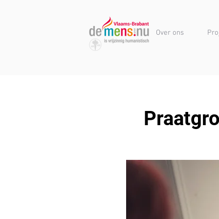
Over ons
Pro
Praatgr