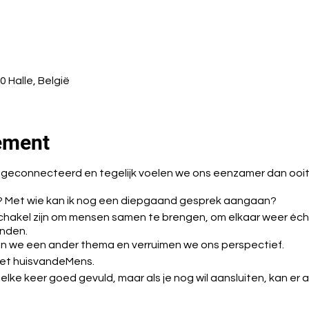
0 Halle, België
ement
 geconnecteerd en tegelijk voelen we ons eenzamer dan ooit 
? Met wie kan ik nog een diepgaand gesprek aangaan?
chakel zijn om mensen samen te brengen, om elkaar weer écht
inden.
n we een ander thema en verruimen we ons perspectief.
het huisvandeMens.
ke keer goed gevuld, maar als je nog wil aansluiten, kan er a