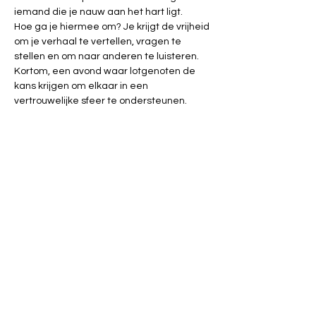
iemand die je nauw aan het hart ligt.
Hoe ga je hiermee om? Je krijgt de vrijheid 
om je verhaal te vertellen, vragen te 
stellen en om naar anderen te luisteren. 
Kortom, een avond waar lotgenoten de 
kans krijgen om elkaar in een 
vertrouwelijke sfeer te ondersteunen.
Praatgroepen zijn beperkt tot 12 
personen, 
inschrijven
 is dus verplicht!
Ze gaan door op:
26 februari
25 maart
29 april
telkens van 19u tot 21u in huisvandeMens 
Tienen.
In samenwerking met Similes, met dank 
aan Jimmy Van Opstal.