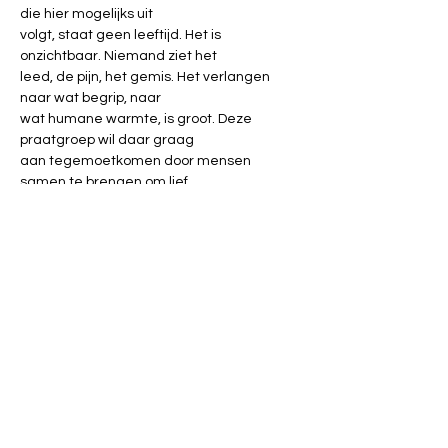
die hier mogelijks uit

volgt, staat geen leeftijd. Het is 
onzichtbaar. Niemand ziet het

leed, de pijn, het gemis. Het verlangen 
naar wat begrip, naar

wat humane warmte, is groot. Deze 
praatgroep wil daar graag

aan tegemoetkomen door mensen 
samen te brengen om lief

en leed te delen, en ook om nieuwe 
horizonten, perspectief en

hoop te vinden.
Deze praatgroepen worden begeleid door 
Tania, vrijzinnig

humanistisch consulent van 
huisvandeMens Tienen. We volgen

steeds de geldende coronamaatregelen.
Meer info op T: 016 81 86 70 of mail: 
tania.ramoudt@demens.nu